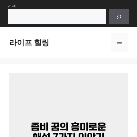
Skip
검색
to
content
라이프 힐링
Menu