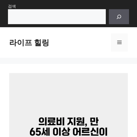
Skip
검색
to
content
라이프 힐링
Menu