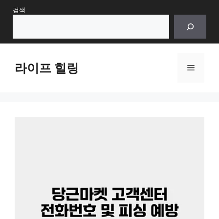
Skip
검색
to
content
라이프 힐링
Menu