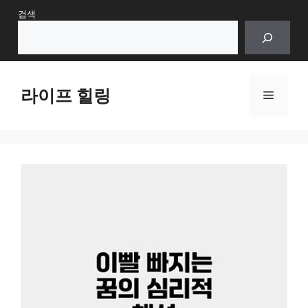
Skip
검색
to
content
라이프 힐링
Menu