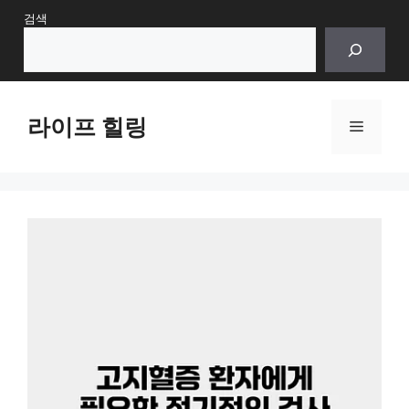
Skip
검색
to
content
라이프 힐링
Menu