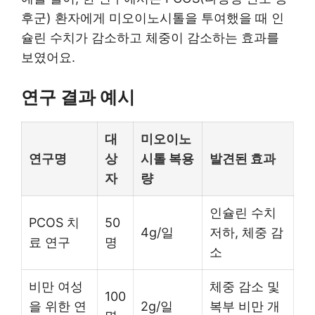
후군) 환자에게 미오이노시톨을 투여했을 때 인
슐린 수치가 감소하고 체중이 감소하는 효과를
보였어요.
연구 결과 예시
대
미오이노
연구명
상
시톨 복용
발견된 효과
자
량
인슐린 수치
PCOS 치
50
4g/일
저하, 체중 감
료 연구
명
소
비만 여성
체중 감소 및
100
을 위한 연
2g/일
복부 비만 개